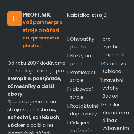
PROFI.MK
Nabídka strojů
Váš partner pro
stroje a nářadí
na zpracování
Ohýbačky
pro
plechu.
plechu
výrobu
příponek
Nůžky na
Od roku 2007 dodáváme
plech
Komínová
technologie a stroje pro
šablona
Profilovací
klempíře, pokrývače,
stroje
Stavební
zámečníky a další
výtahy
Falcovací
obory
.
Böcker
stroje
Specializujeme se na
Mobilní
Roztažitelné
stroje značek
Jorns,
klempířská
dopravníky
Schechtl, Schlebach,
dílna s
Odvíjecí
Böcker
a další a na
vybavením
zařízení -
klempířské nářadí