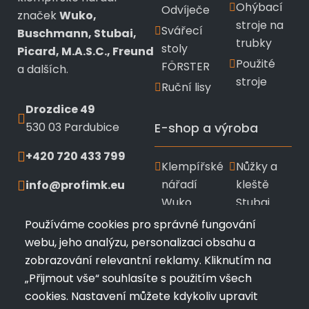
Ohýbací
Odvíječe
značek
Wuko,
stroje na
Svářecí
Buschmann, Stubai,
trubky
stoly
Picard, M.A.S.C., Freund
Použité
FÖRSTER
a dalších.
stroje
Ruční lisy
Drozdice 49
530 03 Pardubice
E-shop a výroba
+420 720 433 799
Klempířské
Nůžky a
nářadí
kleště
info@profimk.eu
Wuko
Stubai
Nářadí
Kladiva a
Používáme cookies pro správné fungování
Bushmann
měřící
webu, jeho analýzu, personalizaci obsahu a
pomůcky
zobrazování relevantní reklamy. Kliknutím na
Ruční
„Přijmout vše“ souhlasíte s použitím všech
ohýbačky
Zakázková
cookies. Nastavení můžete kdykoliv upravit
a
výroba