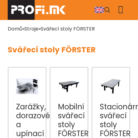
Přejít
k
hlavnímu
obsahu
Drobečková
Domů
Stroje
Svářecí stoly FÖRSTER
navigace
Svářecí stoly FÖRSTER
Zarážky,
Mobilní
Stacionár
dorazové
svářecí
svářecí
a
stoly
stoly
upínací
FÖRSTER
FÖRSTER